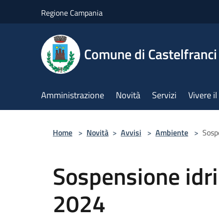
Salta al contenuto principale
Regione Campania
Comune di Castelfranci
Amministrazione
Novità
Servizi
Vivere 
Home
>
Novità
>
Avvisi
>
Ambiente
>
Sosp
Sospensione idr
2024