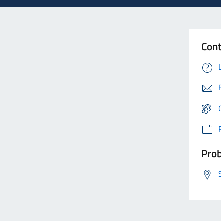
Cont
Prob