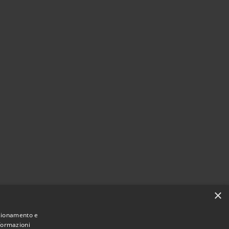
×
nzionamento e
nformazioni