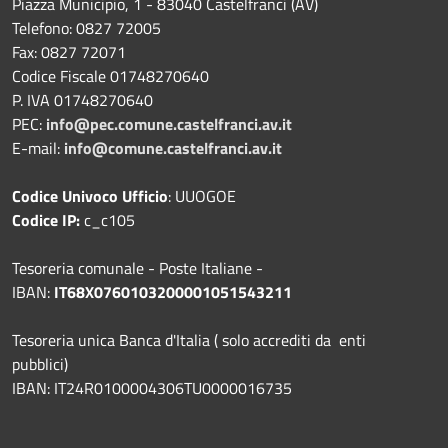
Piazza Municipio, 1 - 83040 Castelfranci (AV)
Telefono: 0827 72005
Fax: 0827 72071
Codice Fiscale 01748270640
P. IVA 01748270640
PEC:
info@pec.comune.castelfranci.av.it
E-mail:
info@comune.castelfranci.av.it
Codice Univoco Ufficio
: UUOGOE
Codice IP:
c_c105
Tesoreria comunale - Poste Italiane -
IBAN:
IT68X0760103200001051543211
Tesoreria unica Banca d'Italia ( solo accrediti da enti
pubblici)
IBAN: IT24R0100004306TU0000016735