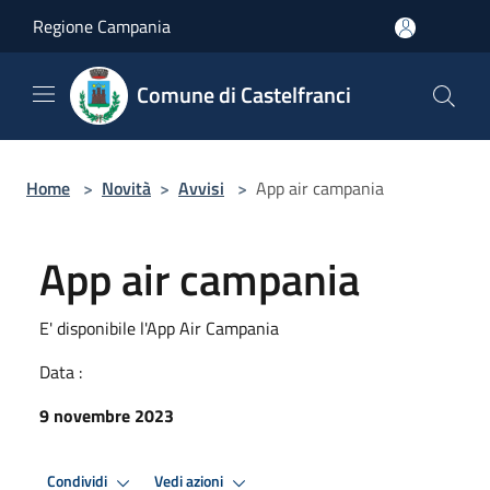
Salta al contenuto principale
Regione Campania
Comune di Castelfranci
Home
>
Novità
>
Avvisi
>
App air campania
App air campania
E' disponibile l'App Air Campania
Data :
9 novembre 2023
Condividi
Vedi azioni