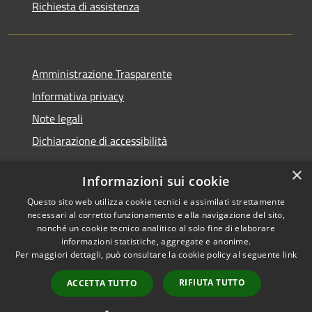
Richiesta di assistenza
Amministrazione Trasparente
Informativa privacy
Note legali
Dichiarazione di accessibilità
×
Informazioni sui cookie
Questo sito web utilizza cookie tecnici e assimilati strettamente
RSS
Copyright © 2026 • Comune di
necessari al corretto funzionamento e alla navigazione del sito,
Accessibilità
Castelfranci • Powered by
nonché un cookie tecnico analitico al solo fine di elaborare
informazioni statistiche, aggregate e anonime.
Privacy
Municipium
Accesso
•
Per maggiori dettagli, può consultare la cookie policy al seguente
link
Cookie
redazione
Mappa del sito
RIFIUTA TUTTO
ACCETTA TUTTO
Extranet