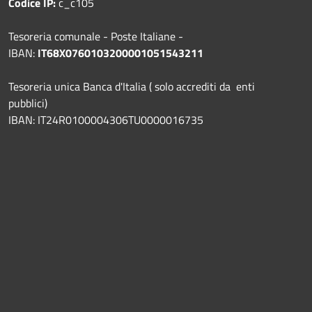
Codice IP:
c_c105
Tesoreria comunale - Poste Italiane -
IBAN:
IT68X0760103200001051543211
Tesoreria unica Banca d'Italia ( solo accrediti da enti
pubblici)
IBAN: IT24R0100004306TU0000016735