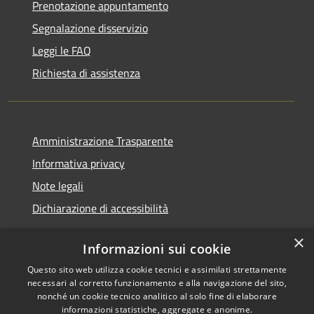
Prenotazione appuntamento
Segnalazione disservizio
Leggi le FAQ
Richiesta di assistenza
Amministrazione Trasparente
Informativa privacy
Note legali
Dichiarazione di accessibilità
×
Informazioni sui cookie
Questo sito web utilizza cookie tecnici e assimilati strettamente
RSS
Copyright © 2026 • Comune di
necessari al corretto funzionamento e alla navigazione del sito,
Accessibilità
Castelfranci • Powered by
nonché un cookie tecnico analitico al solo fine di elaborare
informazioni statistiche, aggregate e anonime.
Privacy
Municipium
Accesso
•