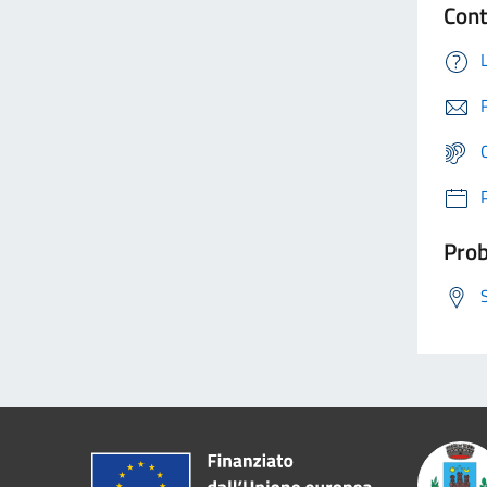
Cont
Prob