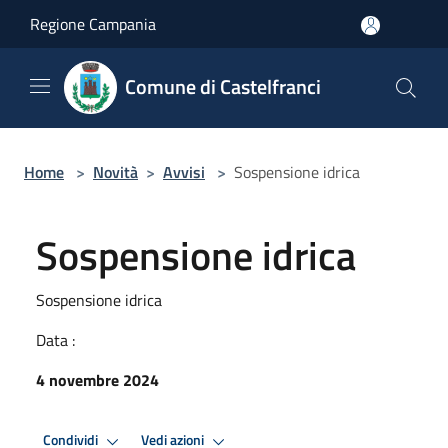
Salta al contenuto principale
Regione Campania
Comune di Castelfranci
Home
>
Novità
>
Avvisi
>
Sospensione idrica
Sospensione idrica
Sospensione idrica
Data :
4 novembre 2024
Condividi
Vedi azioni