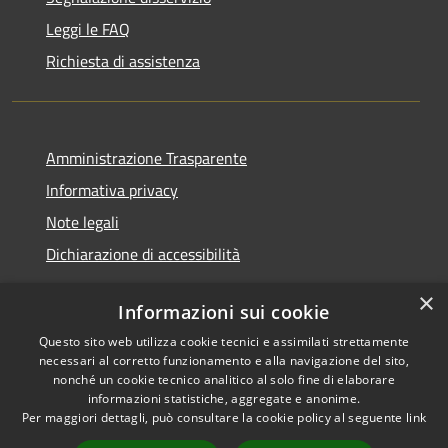
Leggi le FAQ
Richiesta di assistenza
Amministrazione Trasparente
Informativa privacy
Note legali
Dichiarazione di accessibilità
×
Informazioni sui cookie
Questo sito web utilizza cookie tecnici e assimilati strettamente
RSS
Copyright © 2026 • Comune di
necessari al corretto funzionamento e alla navigazione del sito,
Accessibilità
Castelfranci • Powered by
nonché un cookie tecnico analitico al solo fine di elaborare
informazioni statistiche, aggregate e anonime.
Privacy
Municipium
Accesso
•
Per maggiori dettagli, può consultare la cookie policy al seguente
link
Cookie
redazione