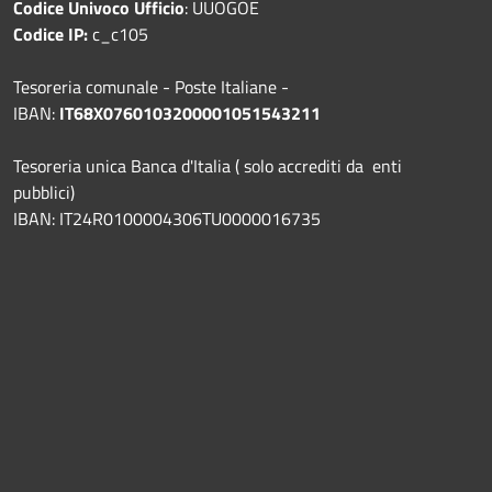
Codice Univoco Ufficio
: UUOGOE
Codice IP:
c_c105
Tesoreria comunale - Poste Italiane -
IBAN:
IT68X0760103200001051543211
Tesoreria unica Banca d'Italia ( solo accrediti da enti
pubblici)
IBAN: IT24R0100004306TU0000016735