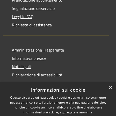
Segnalazione disservizio
Leggi le FAQ
Richiesta di assistenza
Amministrazione Trasparente
Informativa privacy
Note legali
Dichiarazione di accessibilità
×
Informazioni sui cookie
Questo sito web utilizza cookie tecnici e assimilati strettamente
RSS
Copyright © 2026 • Comune di
necessari al corretto funzionamento e alla navigazione del sito,
Accessibilità
Castelfranci • Powered by
nonché un cookie tecnico analitico al solo fine di elaborare
informazioni statistiche, aggregate e anonime.
Privacy
Municipium
Accesso
•