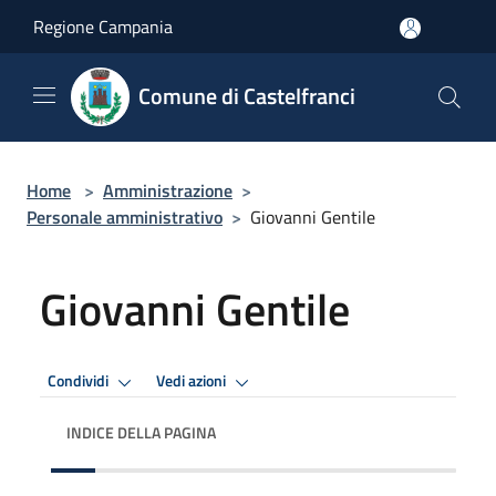
Salta al contenuto principale
Regione Campania
Comune di Castelfranci
Home
>
Amministrazione
>
Personale amministrativo
>
Giovanni Gentile
Giovanni Gentile
Condividi
Vedi azioni
INDICE DELLA PAGINA