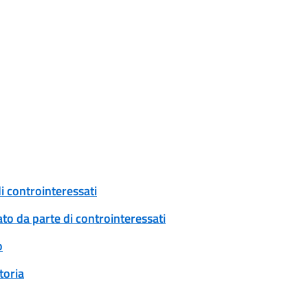
i controinteressati
to da parte di controinteressati
o
toria