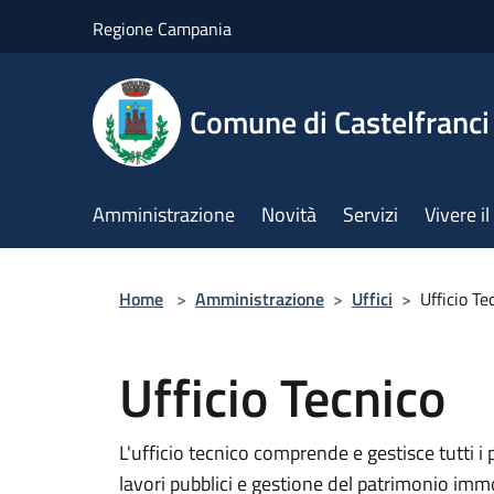
Salta al contenuto principale
Regione Campania
Comune di Castelfranci
Amministrazione
Novità
Servizi
Vivere 
Home
>
Amministrazione
>
Uffici
>
Ufficio Te
Ufficio Tecnico
L'ufficio tecnico comprende e gestisce tutti i p
lavori pubblici e gestione del patrimonio immo