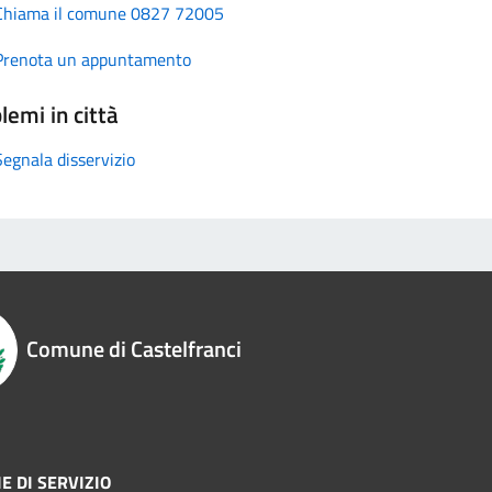
Chiama il comune 0827 72005
Prenota un appuntamento
lemi in città
Segnala disservizio
Comune di Castelfranci
E DI SERVIZIO