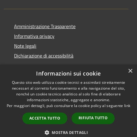
Amministrazione Trasparente
Informativa privacy
Note legali
Dichiarazione di accessibilità
×
Informazioni sui cookie
Questo sito web utilizza cookie tecnici e assimilati strettamente
RSS
Copyright © 2026 • Comune di
necessari al corretto funzionamento e alla navigazione del sito,
Accessibilità
Castelfranci • Powered by
nonché un cookie tecnico analitico al solo fine di elaborare
informazioni statistiche, aggregate e anonime.
Privacy
Municipium
Accesso
•
Per maggiori dettagli, può consultare la cookie policy al seguente
link
Cookie
redazione
Mappa del sito
RIFIUTA TUTTO
ACCETTA TUTTO
Extranet
Intranet
MOSTRA DETTAGLI