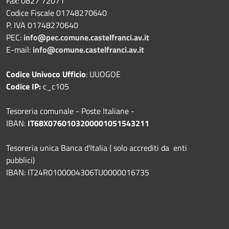
Fax: 0827 72071
Codice Fiscale 01748270640
P. IVA 01748270640
PEC:
info@pec.comune.castelfranci.av.it
E-mail:
info@comune.castelfranci.av.it
Codice Univoco Ufficio
: UUOGOE
Codice IP:
c_c105
Tesoreria comunale - Poste Italiane -
IBAN:
IT68X0760103200001051543211
Tesoreria unica Banca d'Italia ( solo accrediti da enti
pubblici)
IBAN: IT24R0100004306TU0000016735