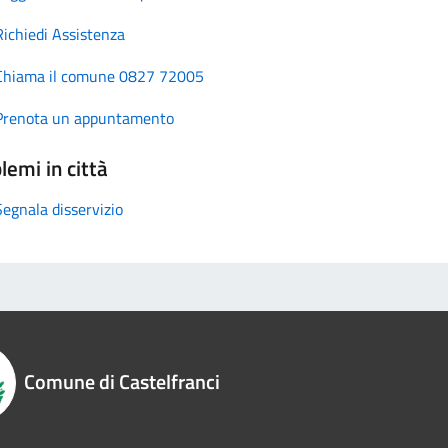
Richiedi Assistenza
Chiama il comune 0827 72005
Prenota un appuntamento
lemi in città
Segnala disservizio
Comune di Castelfranci