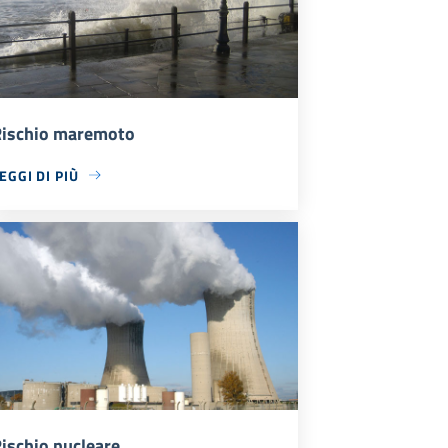
ischio maremoto
EGGI DI PIÙ
ischio nucleare