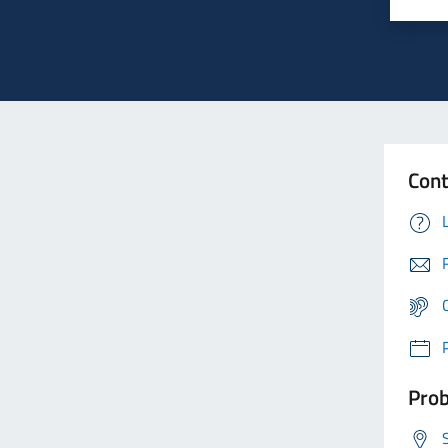
Cont
Prob