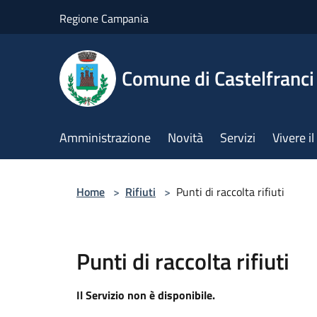
Salta al contenuto principale
Regione Campania
Comune di Castelfranci
Amministrazione
Novità
Servizi
Vivere 
Home
>
Rifiuti
>
Punti di raccolta rifiuti
Punti di raccolta rifiuti
Il Servizio non è disponibile.