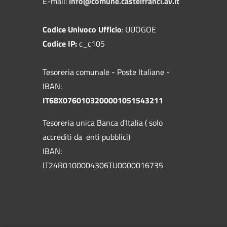
E-mail:
info@comune.castelfranci.av.it
Codice Univoco Ufficio
: UUOGOE
Codice IP:
c_c105
Tesoreria comunale - Poste Italiane -
IBAN:
IT68X0760103200001051543211
Tesoreria unica Banca d'Italia ( solo
accrediti da enti pubblici)
IBAN:
IT24R0100004306TU0000016735