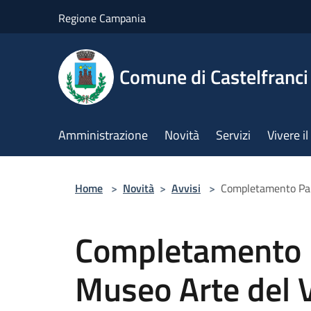
Salta al contenuto principale
Regione Campania
Comune di Castelfranci
Amministrazione
Novità
Servizi
Vivere 
Home
>
Novità
>
Avvisi
>
Completamento Pala
Completamento P
Museo Arte del V