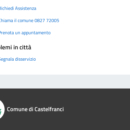
Richiedi Assistenza
Chiama il comune 0827 72005
Prenota un appuntamento
lemi in città
Segnala disservizio
Comune di Castelfranci