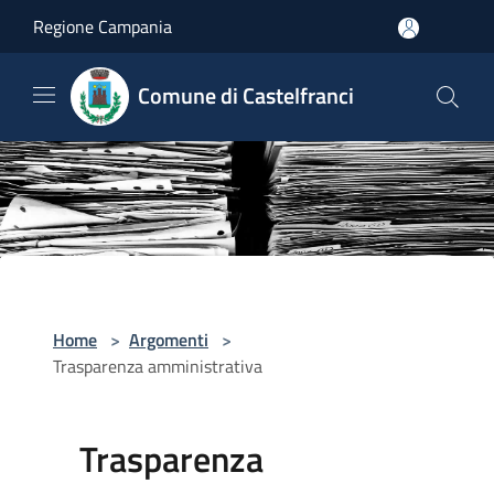
Salta al contenuto principale
Regione Campania
Comune di Castelfranci
Home
>
Argomenti
>
Trasparenza amministrativa
Trasparenza